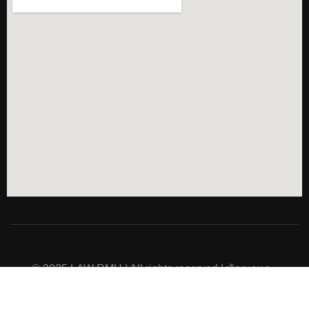
© 2025 LAW RMU | All rights reserved | พัฒนาและ
ออกแบบโดย นายเจษฎา กลิ่นกล้า