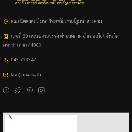
คณะนิตศาสตร์ มหาวิทยาลัยราชภัฏมหาสารคาม
เลขที่ 80 ถนนนครสวรรค์ ตำบลตลาด อำเภอเมือง จังหวัด
มหาสารคาม 44000
043-713347
law@rmu.ac.th