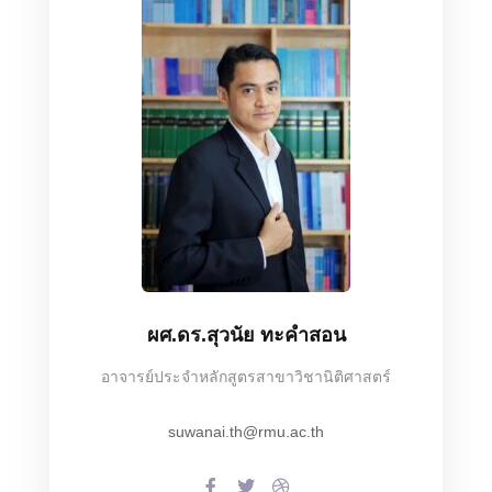
ผศ.ดร.สุวนัย ทะคำสอน
อาจารย์ประจำหลักสูตรสาขาวิชานิติศาสตร์
suwanai.th@rmu.ac.th