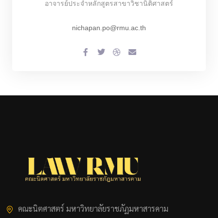
อาจารย์ประจำหลักสูตรสาขาวิชานิติศาสตร์
nichapan.po@rmu.ac.th
คณะนิตศาสตร์ มหาวิทยาลัยราชภัฏมหาสารคาม